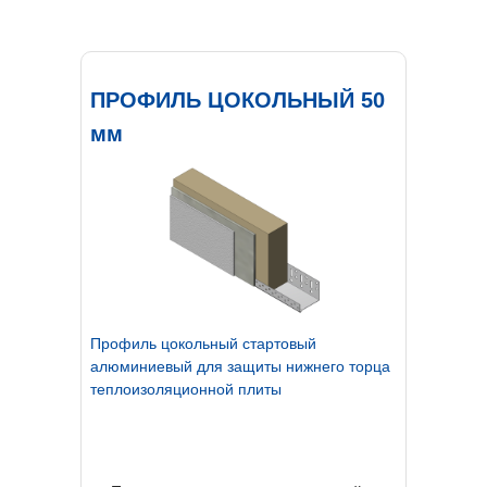
TEAM
РЫНКЕ ТЕПЛОИЗОЛЯЦИИ
ТВА И
GENESIS
ПОЛУЧАЙТЕ ПРИЯТНЫЕ
БОНУСЫ, ДОСТУП
ПРОФИЛЬ ЦОКОЛЬНЫЙ 50
К ПРОФЕССИОНАЛЬНЫМ
КОНСУЛЬТАЦИЯМ, ОБУЧЕНИЮ
мм
Профиль цокольный стартовый
алюминиевый для защиты нижнего торца
теплоизоляционной плиты