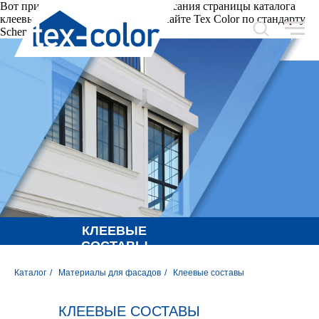
Вот пример JSON-LD кода для описания страницы каталога
клеевых составов для фасадов на сайте Tex Color по стандарту
Schema.org: ```html
```
КЛЕЕВЫЕ
СОСТАВЫ
Каталог
/
Материалы для фасадов
/
Клеевые составы
ФАСАДНАЯ
КЛЕЕВЫЕ СОСТАВЫ