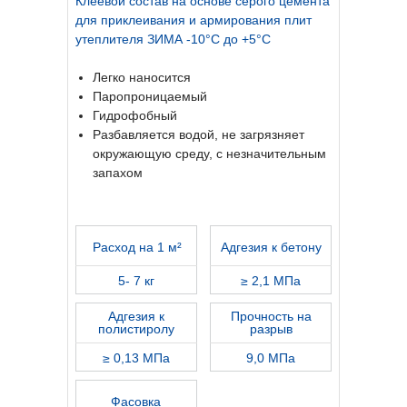
К
леевой состав на основе серого цемента
для приклеивания и армирования плит
утеплителя
ЗИМА -10°С до +5°С
Легко наносится
Паропроницаемый
Гидрофобный
Разбавляется водой, не загрязняет
окружающую среду, с незначительным
запахом
Расход на 1 м²
Адгезия к бетону
5- 7 кг
≥ 2,1 МПа
Адгезия к
Прочность на
полистиролу
разрыв
≥ 0,13 МПа
9,0 МПа
Фасовка