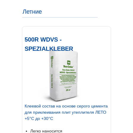
КРАСКА
Летние
TEX-COLOR
29 ЛЕТ
НА РЫНКЕ ТЕПЛОИЗОЛЯЦИИ
ТИЯ КАЧЕСТВА И
ПАСНОСТИ
СТАБИЛЬНЫЙ ЦВЕТ И
ЗАЩИТА ОТ
500R WDVS -
НЕПОГОДЫ
SPEZIALKLEBER
К
леевой состав на основе серого цемента
для приклеивания плит утеплителя ЛЕТО
+5°С до +30°С
Легко наносится