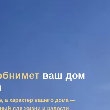
обнимет
ваш дом
й
, а характер вашего дома —
ный для жизни и радости