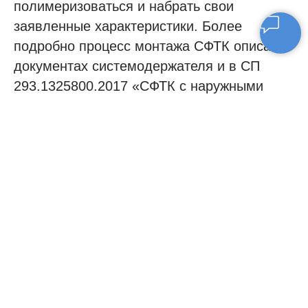
полимеризоваться и набрать свои
заявленные характеристики. Более
подробно процесс монтажа СФТК описан в
документах системодержателя и в СП
293.1325800.2017 «СФТК с наружными
штукатурными слоями. Правила
проектирования и производства работ.»
© 2026. Все права защищены
Политика конфиденциальности
Адрес: Россия, 105318, г. Москва,
ул. Щербаковская, д.3, оф. 304.
Тел.:
+7 (495) 363-69-52