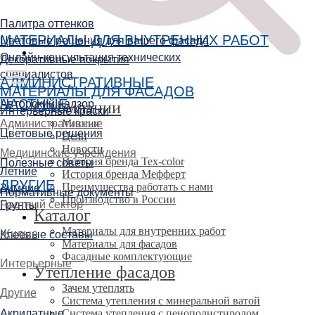
Палитра оттенков
МАТЕРИАЛЫ ДЛЯ ВНУТРЕННИХ РАБОТ
Цветовые решения для вашего фасада
Онлайн-консультация технических
Декоративные покрытия
специалистов
АДМИНИСТРАТИВНЫЕ
МАТЕРИАЛЫ ДЛЯ ФАСАДОВ
ЧАСТНЫЕ
Авторский надзор
О компании
Интерьерные краски
Административные
Миссия
Цветовые решения
Цели
Новости
Медицинские учреждения
История бренда Tex-color
Полезные советы
Летние
История бренда Мефферт
ДРУГИЕ
Преимущества работать с нами
Зимние
Нормативные документы
Производство в России
Частный сектор
Грунты
Каталог
Материалы для внутренних работ
Жилые
Клеевые составы
Материалы для фасадов
Фасадные комплектующие
Интерьерные
Утепление фасадов
Зачем утеплять
Другие
Система утепления с минеральной ватой
Акрилатные
Система утепления с пенополистиролом