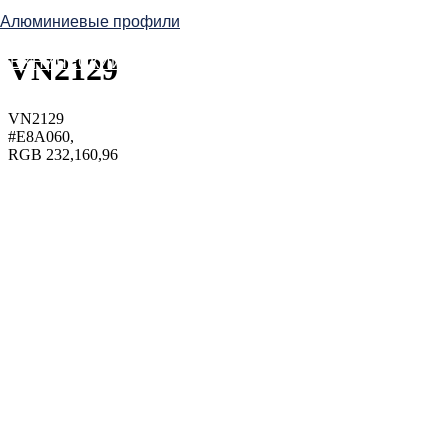
Алюминиевые профили
VN2129
ТЕХНИЧЕСКИЙ СЕРВИС
VN2129
#E8A060,
RGB 232,160,96
ОБЪЕКТЫ
infotex@meffert.ru