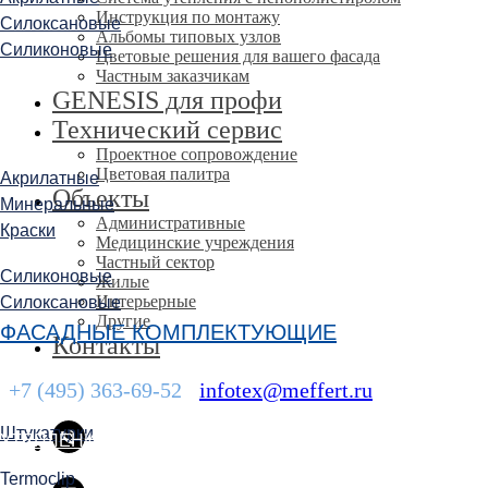
Инструкция по монтажу
Силоксановые
Альбомы типовых узлов
Силиконовые
Цветовые решения для вашего фасада
Частным заказчикам
GENESIS для профи
Технический сервис
Проектное сопровождение
Цветовая палитра
Акрилатные
Объекты
Минеральные
Административные
Краски
Медицинские учреждения
Частный сектор
Силиконовые
Жилые
Интерьерные
Силоксановые
Другие
ФАСАДНЫЕ КОМПЛЕКТУЮЩИЕ
Контакты
+7 (495) 363-69-52
;
infotex@meffert.ru
Штукатурки
УТЕПЛЕНИЕ ФАСАДОВ
Termoclip