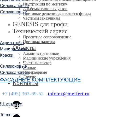
Инструкция по монтажу
Силоксановые
Альбомы типовых узлов
Силиконовые
Цветовые решения для вашего фасада
Частным заказчикам
GENESIS для профи
Технический сервис
Проектное сопровождение
Цветовая палитра
Акрилатные
Объекты
Минеральные
Административные
Краски
Медицинские учреждения
Частный сектор
Силиконовые
Жилые
Интерьерные
Силоксановые
Другие
ФАСАДНЫЕ КОМПЛЕКТУЮЩИЕ
Контакты
+7 (495) 363-69-52
;
infotex@meffert.ru
Штукатурки
УТЕПЛЕНИЕ ФАСАДОВ
Termoclip