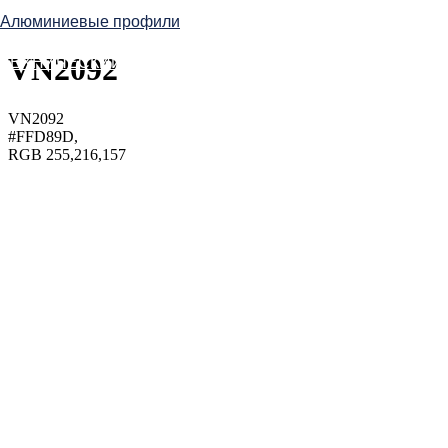
Алюминиевые профили
VN2092
ТЕХНИЧЕСКИЙ СЕРВИС
VN2092
#FFD89D,
RGB 255,216,157
ОБЪЕКТЫ
infotex@meffert.ru