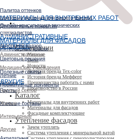
Палитра оттенков
МАТЕРИАЛЫ ДЛЯ ВНУТРЕННИХ РАБОТ
Цветовые решения для вашего фасада
Онлайн-консультация технических
Декоративные покрытия
специалистов
АДМИНИСТРАТИВНЫЕ
МАТЕРИАЛЫ ДЛЯ ФАСАДОВ
ЧАСТНЫЕ
Авторский надзор
О компании
Интерьерные краски
Административные
Миссия
Цветовые решения
Цели
Новости
Медицинские учреждения
История бренда Tex-color
Полезные советы
Летние
История бренда Мефферт
ДРУГИЕ
Преимущества работать с нами
Зимние
Нормативные документы
Производство в России
Частный сектор
Грунты
Каталог
Материалы для внутренних работ
Жилые
Клеевые составы
Материалы для фасадов
Фасадные комплектующие
Интерьерные
Утепление фасадов
Зачем утеплять
Другие
Система утепления с минеральной ватой
Акрилатные
Система утепления с пенополистиролом